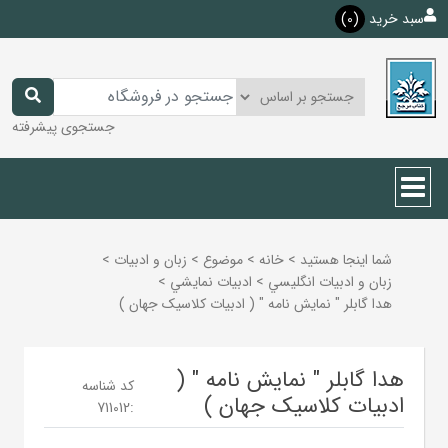
سبد خرید
(0)
جستجوی پیشرفته
شما اینجا هستید
>
خانه
>
موضوع
>
زبان و ادبيات
>
زبان و ادبيات انگليسي
>
ادبيات نمايشي
>
هدا گابلر " نمایش نامه " ( ادبیات کلاسیک جهان )
هدا گابلر " نمایش نامه " (
کد شناسه
ادبیات کلاسیک جهان )
711012
: