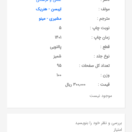
مولف :
ایبسن - هنریک
مترجم :
مشیری - مینو
نوبت چاپ :
5
زمان چاپ :
1401
قطع :
پالتویی
نوع جلد :
شمیز
تعداد کل صفحات :
95
وزن :
100
قيمت :
300,000 ریال
موجود نیست
بررسی و نظر خود را بنویسید
امتیاز