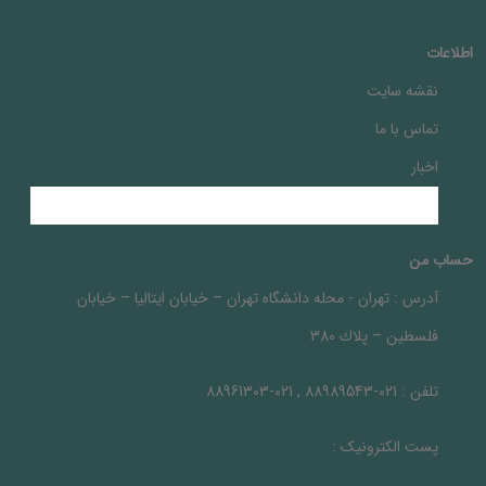
اطلاعات
نقشه سایت
تماس با ما
اخبار
حساب من
آدرس :
تهران - محله دانشگاه تهران – خيابان ايتاليا – خيابان
فلسطين – پلاك 380
تلفن :
021-88989543 , 021-88961303
پست الکترونیک :