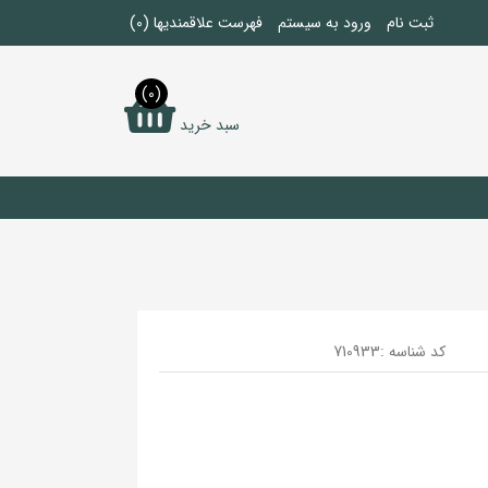
ثبت نام
ورود به سیستم
فهرست علاقمندیها
(0)
(0)
سبد خرید
کد شناسه :
710933