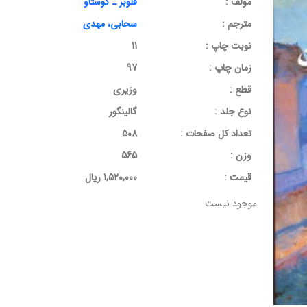
مولف :
فلوبر ـ گوستاو
مترجم :
سحابی، مهدی
نوبت چاپ :
11
زمان چاپ :
97
قطع :
وزیری
نوع جلد :
گالینگور
تعداد کل صفحات :
508
وزن :
565
قيمت :
1,520,000 ریال
موجود نیست