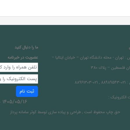
ما را دنبال کنيد
 :
تهران - محله دانشگاه تهران – خيابان ايتاليا –
عضویت در خبرنامه
ن فلسطين – پلاك 380
 :
021-88989543 , 021-88961303
ثبت نام
الکترونیک :
1405/05/16 جمعه
حق چاپ محفوظ است
,
طراحی و پیاده سازی توسط
کوثر سامانه پرداز