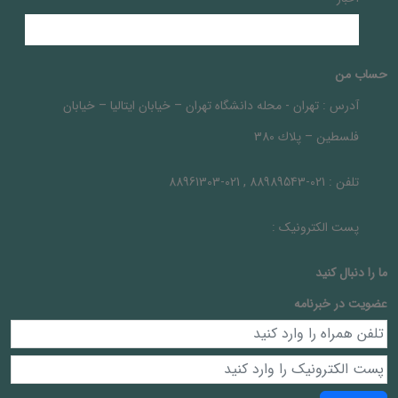
حساب من
آدرس :
تهران - محله دانشگاه تهران – خيابان ايتاليا – خيابان
فلسطين – پلاك 380
تلفن :
021-88989543 , 021-88961303
پست الکترونیک :
ما را دنبال کنيد
عضویت در خبرنامه