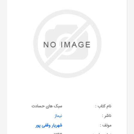
نام کتاب :
سبک های حسادت
ناشر :
نیماژ
مولف :
شهریار وقفی پور