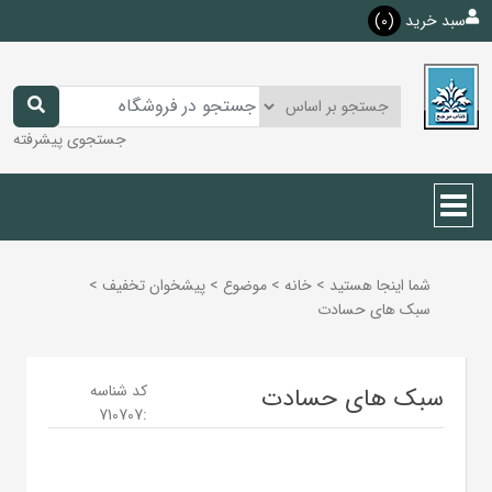
سبد خرید
(0)
جستجوی پیشرفته
شما اینجا هستید
>
خانه
>
موضوع
>
پيشخوان تخفيف
>
سبک های حسادت
کد شناسه
سبک های حسادت
710707
: