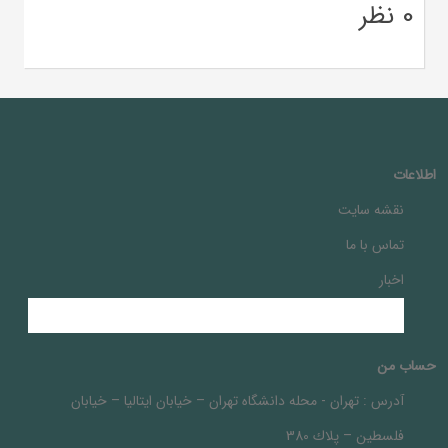
0 نظر
اطلاعات
نقشه سایت
تماس با ما
اخبار
حساب من
آدرس :
تهران - محله دانشگاه تهران – خيابان ايتاليا – خيابان
فلسطين – پلاك 380