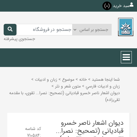
سبد خرید
(0)
جستجوی پیشرفته
شما اینجا هستید
>
خانه
>
موضوع
>
زبان و ادبيات
>
زبان و ادبيات فارسي
>
متون شعر و نثر
>
دیوان اشعار ناصر خسرو قبادیانی (تصحیح: نصرا... تقوی، با مقدمه
تقی‌زاده)
دیوان اشعار ناصر خسرو
کد شناسه
قبادیانی (تصحیح: نصرا...
710584
: