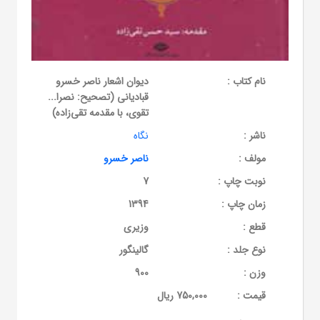
نام کتاب :
دیوان اشعار ناصر خسرو
قبادیانی (تصحیح: نصرا...
تقوی، با مقدمه تقی‌زاده)
ناشر :
نگاه
مولف :
ناصر خسرو
نوبت چاپ :
7
زمان چاپ :
1394
قطع :
وزیری
نوع جلد :
گالینگور
وزن :
900
قيمت :
750,000 ریال