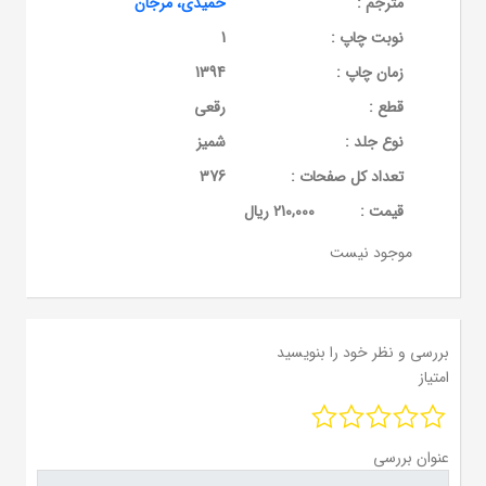
مترجم :
حمیدی، مرجان
نوبت چاپ :
1
زمان چاپ :
1394
قطع :
رقعی
نوع جلد :
شمیز
تعداد کل صفحات :
376
قيمت :
210,000 ریال
موجود نیست
بررسی و نظر خود را بنویسید
امتیاز
عنوان بررسی