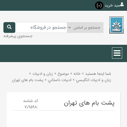
سبد خرید
(0)
جستجوی پیشرفته
شما اینجا هستید
>
خانه
>
موضوع
>
زبان و ادبيات
>
زبان و ادبيات انگليسي
>
ادبيات داستاني
>
پشت بام های تهران
کد شناسه
پشت بام های تهران
709598
: