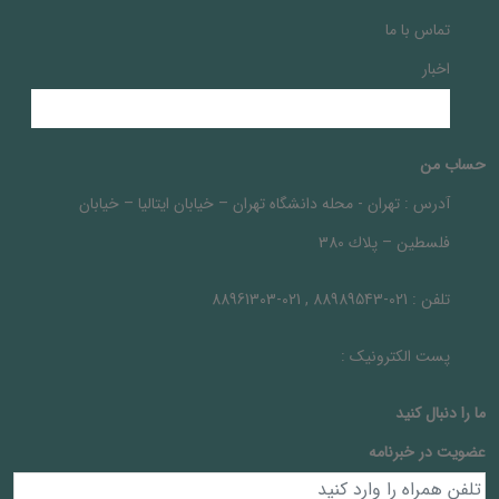
تماس با ما
اخبار
حساب من
آدرس :
تهران - محله دانشگاه تهران – خيابان ايتاليا – خيابان
فلسطين – پلاك 380
تلفن :
021-88989543 , 021-88961303
پست الکترونیک :
ما را دنبال کنيد
عضویت در خبرنامه