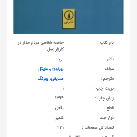
نام کتاب :
جامعه شناسی مردم مدار در
کارزار عمل
ناشر :
نی
مولف :
بوراووی، مایکل
مترجم :
صدیقی، بهرنگ
نوبت چاپ :
1
زمان چاپ :
1394
قطع :
رقعی
نوع جلد :
شمیز
تعداد کل صفحات :
431