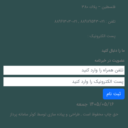
فلسطين – پلاك 380
تلفن :
021-88989543 , 021-88961303
پست الکترونیک :
ما را دنبال کنيد
عضویت در خبرنامه
ثبت نام
1405/05/16 جمعه
حق چاپ محفوظ است
,
طراحی و پیاده سازی توسط
کوثر سامانه پرداز