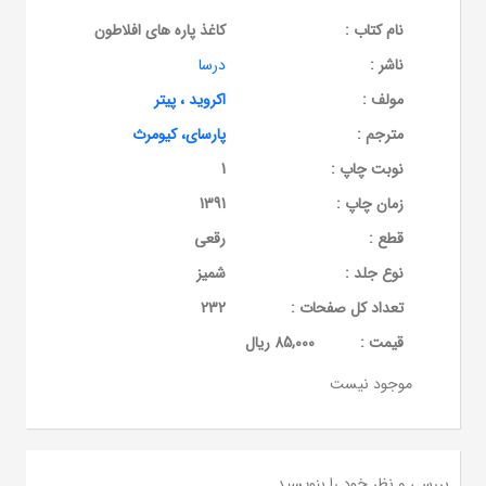
نام کتاب :
کاغذ پاره های افلاطون
ناشر :
درسا
مولف :
اکروید ، پیتر
مترجم :
پارسای، کیومرث
نوبت چاپ :
1
زمان چاپ :
1391
قطع :
رقعی
نوع جلد :
شمیز
تعداد کل صفحات :
232
قيمت :
85,000 ریال
موجود نیست
بررسی و نظر خود را بنویسید