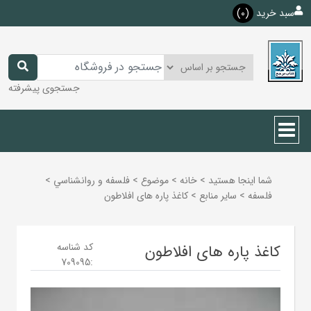
سبد خرید
(0)
جستجوی پیشرفته
شما اینجا هستید
>
خانه
>
موضوع
>
فلسفه و روانشناسي
>
فلسفه
>
ساير منابع
>
کاغذ پاره های افلاطون
کد شناسه
کاغذ پاره های افلاطون
709095
: