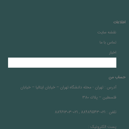
اطلاعات
نقشه سایت
تماس با ما
اخبار
حساب من
آدرس :
تهران - محله دانشگاه تهران – خيابان ايتاليا – خيابان
فلسطين – پلاك 380
تلفن :
021-88989543 , 021-88961303
پست الکترونیک :