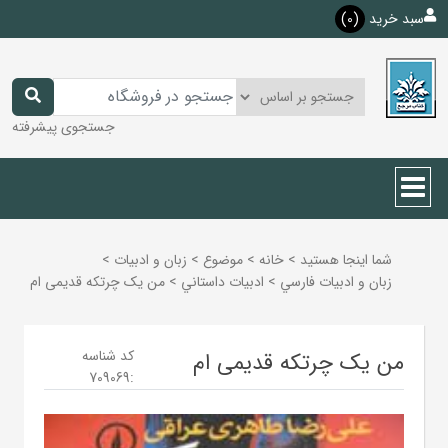
سبد خرید
(0)
جستجوی پیشرفته
شما اینجا هستید
>
خانه
>
موضوع
>
زبان و ادبيات
>
زبان و ادبيات فارسي
>
ادبيات داستاني
>
من یک چرتکه قدیمی ام
کد شناسه
من یک چرتکه قدیمی ام
709069
: