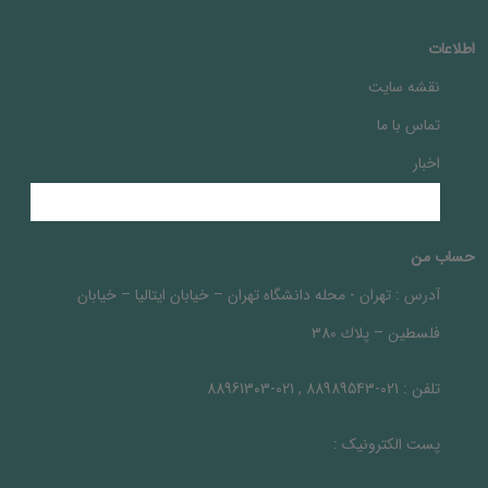
اطلاعات
نقشه سایت
تماس با ما
اخبار
حساب من
آدرس :
تهران - محله دانشگاه تهران – خيابان ايتاليا – خيابان
فلسطين – پلاك 380
تلفن :
021-88989543 , 021-88961303
پست الکترونیک :