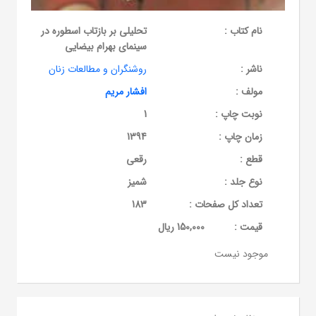
نام کتاب :
تحلیلی بر بازتاب اسطوره در
سینمای بهرام بیضایی
ناشر :
روشنگران و مطالعات زنان
مولف :
افشار مریم
نوبت چاپ :
1
زمان چاپ :
1394
قطع :
رقعی
نوع جلد :
شمیز
تعداد کل صفحات :
183
قيمت :
150,000 ریال
موجود نیست