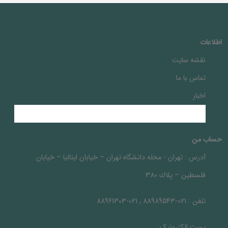
اطلاعات
نقشه سایت
تماس با ما
اخبار
حساب من
آدرس :
تهران - محله دانشگاه تهران – خيابان ايتاليا – خيابان
فلسطين – پلاك 380
تلفن :
021-88989543 , 021-88961303
پست الکترونیک :