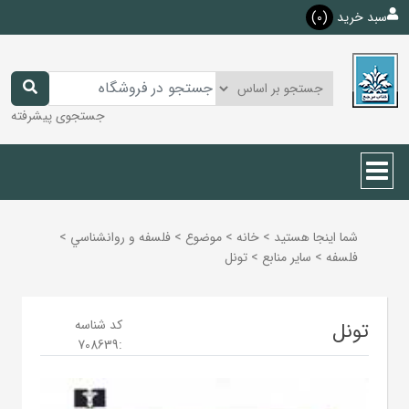
سبد خرید
(0)
جستجوی پیشرفته
شما اینجا هستید
>
خانه
>
موضوع
>
فلسفه و روانشناسي
>
فلسفه
>
ساير منابع
>
تونل
کد شناسه
تونل
708639
: