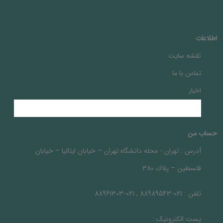
اطلاعات
نقشه سایت
تماس با ما
اخبار
حساب من
آدرس :
تهران - محله دانشگاه تهران – خيابان ايتاليا – خيابان
فلسطين – پلاك 380
تلفن :
021-88989543 , 021-88961303
پست الکترونیک :