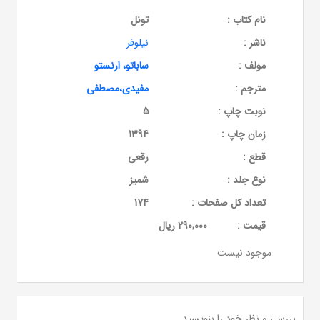
نام کتاب :
تونل
ناشر :
نیلوفر
مولف :
ساباتو، ارنستو
مترجم :
مفیدی،مصطفی
نوبت چاپ :
5
زمان چاپ :
1394
قطع :
رقعی
نوع جلد :
شمیز
تعداد کل صفحات :
174
قيمت :
290,000 ریال
موجود نیست
بررسی و نظر خود را بنویسید