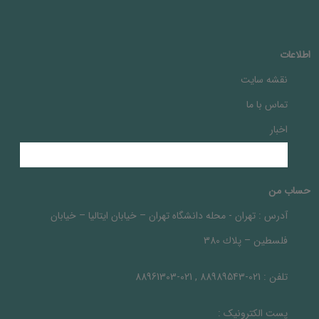
اطلاعات
نقشه سایت
تماس با ما
اخبار
حساب من
آدرس :
تهران - محله دانشگاه تهران – خيابان ايتاليا – خيابان
فلسطين – پلاك 380
تلفن :
021-88989543 , 021-88961303
پست الکترونیک :