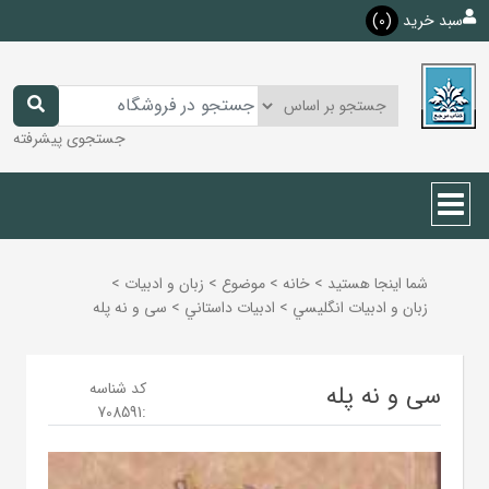
سبد خرید
(0)
جستجوی پیشرفته
شما اینجا هستید
>
خانه
>
موضوع
>
زبان و ادبيات
>
زبان و ادبيات انگليسي
>
ادبيات داستاني
>
سی و نه پله
کد شناسه
سی و نه پله
708591
: