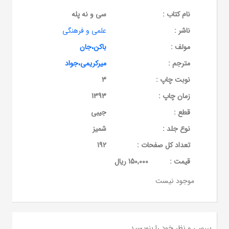
نام کتاب :
سی و نه پله
ناشر :
علمی و فرهنگی
مولف :
باکن،جان
مترجم :
میرکریمی،جواد
نوبت چاپ :
3
زمان چاپ :
1393
قطع :
جیبی
نوع جلد :
شمیز
تعداد کل صفحات :
192
قيمت :
150,000 ریال
موجود نیست
بررسی و نظر خود را بنویسید