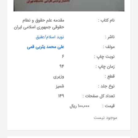
نام کتاب :
مقدمه علم حقوق و نطام
حقوقی جمهوری اسلامی ایران
ناشر :
نوید اسلام/عقیق
مولف :
علی محمد یثربی قمی
نوبت چاپ :
6
زمان چاپ :
94
قطع :
وزیری
نوع جلد :
شمیز
تعداد کل صفحات :
149
قيمت :
100,000 ریال
موجود نیست