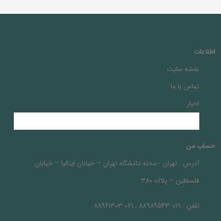
اطلاعات
نقشه سایت
تماس با ما
اخبار
حساب من
آدرس :
تهران - محله دانشگاه تهران – خيابان ايتاليا – خيابان
فلسطين – پلاك 380
تلفن :
021-88989543 , 021-88961303