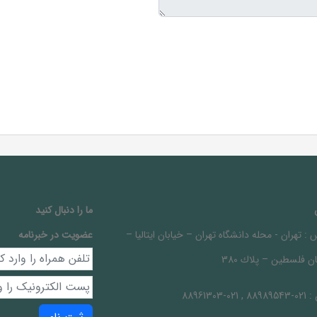
ما را دنبال کنيد
 :
تهران - محله دانشگاه تهران – خيابان ايتاليا –
عضویت در خبرنامه
ن فلسطين – پلاك 380
 :
021-88989543 , 021-88961303