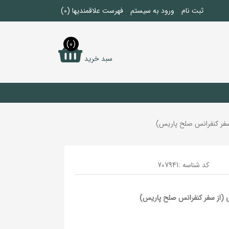
ثبت نام
ورود به سیستم
فهرست علاقمندیها
(0)
(0)
سبد خرید
 سفر کنفرانس صلح پاریس)
کد شناسه :
707941
ی (از سفر کنفرانس صلح پاریس)