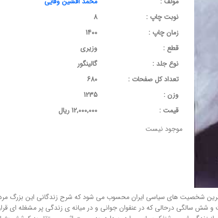
مولف :
محمد افشین وفایی
نوبت چاپ :
8
زمان چاپ :
1400
قطع :
وزیری
نوع جلد :
گالینگور
تعداد کل صفحات :
680
وزن :
1235
قيمت :
12,000,000 ریال
موجود نیست
ترین شخصیت های سیاسی ایران محسوب می شود که شرح زندگانی این بزرگ مرد عر
 و شش سالگی درحالی که در عنفوان جوانی و در میانه ی زندگی پر مشغله ای قرار