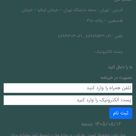
آدرس :
تهران - محله دانشگاه تهران – خيابان ايتاليا – خيابان
فلسطين – پلاك 380
تلفن :
021-88989543 , 021-88961303
پست الکترونیک :
ما را دنبال کنيد
عضویت در خبرنامه
ثبت نام
1405/05/16 جمعه
حق چاپ محفوظ است
,
طراحی و پیاده سازی توسط
کوثر سامانه پرداز