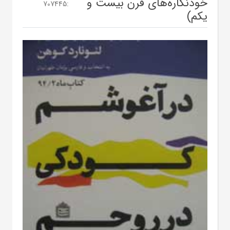
خودنگاره‌های قرن بیست و
707445
:
یکم)