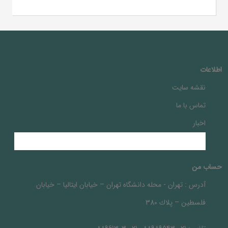
اطلاعات
نقشه سایت
تماس با ما
اخبار
حساب من
آدرس :
تهران - محله دانشگاه تهران – خيابان ايتاليا – خيابان
فلسطين – پلاك 380