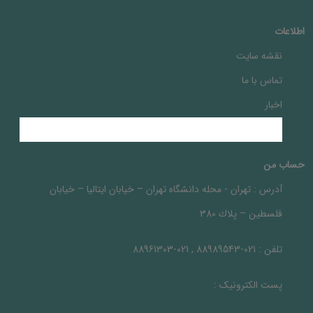
اطلاعات
نقشه سایت
تماس با ما
اخبار
حساب من
آدرس :
تهران - محله دانشگاه تهران – خيابان ايتاليا – خيابان
فلسطين – پلاك 380
تلفن :
021-88989543 , 021-88961303
پست الکترونیک :