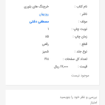
نام کتاب :
خرچنگ های بلوری
ناشر :
روزبهان
مولف :
مصطفی دشتی
نوبت چاپ :
1
زمان چاپ :
85
قطع :
رقعی
نوع جلد :
شمیز
تعداد کل صفحات :
198
قيمت :
17,000 ریال
موجود نیست
بررسی و نظر خود را بنویسید
امتیاز