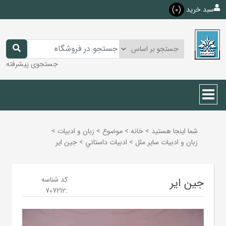
سبد خرید
(0)
جستجوی پیشرفته
شما اینجا هستید
>
خانه
>
موضوع
>
زبان و ادبيات
>
زبان و ادبيات ساير ملل
>
ادبيات داستاني
>
جین ایر
کد شناسه
جین ایر
707212
: