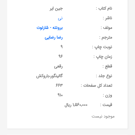
نام کتاب :
جین ایر
ناشر :
نی
مولف :
برونته - شارلوت
مترجم :
رضا رضایی
نوبت چاپ :
9
زمان چاپ :
96
قطع :
رقعی
نوع جلد :
گالینگور،باروکش
تعداد کل صفحات :
663
وزن :
910
قيمت :
1,560,000 ریال
موجود نیست