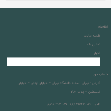
اطلاعات
نقشه سایت
تماس با ما
اخبار
حساب من
آدرس :
تهران - محله دانشگاه تهران – خيابان ايتاليا – خيابان
فلسطين – پلاك 380
تلفن :
021-88989543 , 021-88961303