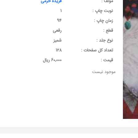
مولف :
فریده خرمی
نوبت چاپ :
1
زمان چاپ :
94
قطع :
رقعی
نوع جلد :
شمیز
تعداد کل صفحات :
128
قيمت :
60,000 ریال
موجود نیست