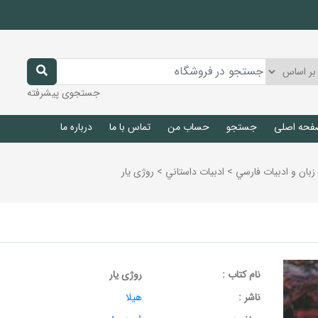
جستجوی پیشرفته
فحه اصلی
جستجو
حساب من
تماس با ما
درباره ما
زبان و ادبيات فارسي
>
ادبيات داستاني
>
روژی یار
نام کتاب :
روژی یار
ناشر :
هیلا