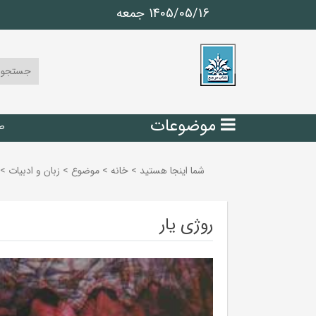
1405/05/16 جمعه
موضوعات
ص
شما اینجا هستید
>
خانه
>
موضوع
>
زبان و ادبيات
>
روژی یار