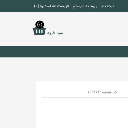
ثبت نام
ورود به سیستم
فهرست علاقمندیها
(0)
(0)
سبد خرید
کد شناسه :
706976