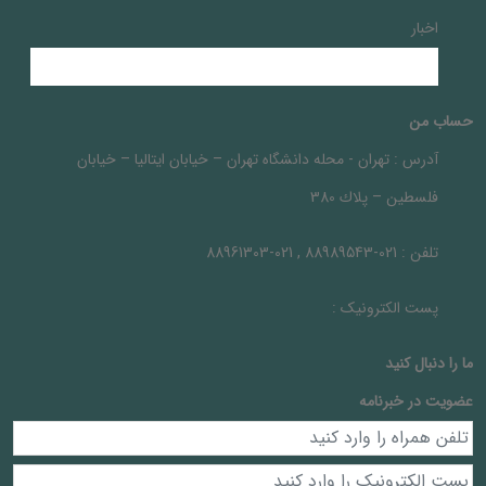
اخبار
حساب من
آدرس :
تهران - محله دانشگاه تهران – خيابان ايتاليا – خيابان
فلسطين – پلاك 380
تلفن :
021-88989543 , 021-88961303
پست الکترونیک :
ما را دنبال کنيد
عضویت در خبرنامه