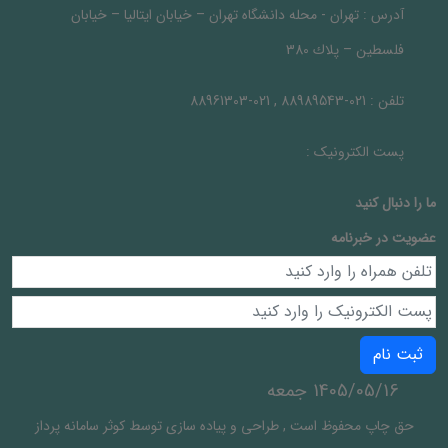
آدرس :
تهران - محله دانشگاه تهران – خيابان ايتاليا – خيابان
فلسطين – پلاك 380
تلفن :
021-88989543 , 021-88961303
پست الکترونیک :
ما را دنبال کنيد
عضویت در خبرنامه
ثبت نام
1405/05/16 جمعه
حق چاپ محفوظ است
,
طراحی و پیاده سازی توسط
کوثر سامانه پرداز