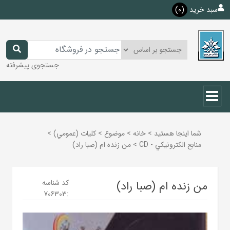
سبد خرید
(0)
جستجوی پیشرفته
شما اینجا هستید
>
خانه
>
موضوع
>
كليات (عمومي)
>
منابع الكترونيكي - CD
>
من زنده ام (صبا راد)
کد شناسه
من زنده ام (صبا راد)
706303
: