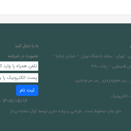
ما را دنبال کنيد
 :
تهران - محله دانشگاه تهران – خيابان ايتاليا –
عضویت در خبرنامه
ن فلسطين – پلاك 380
 :
021-88989543 , 021-88961303
ثبت نام
الکترونیک :
1405/05/16 جمعه
حق چاپ محفوظ است
,
طراحی و پیاده سازی توسط
کوثر سامانه پرداز