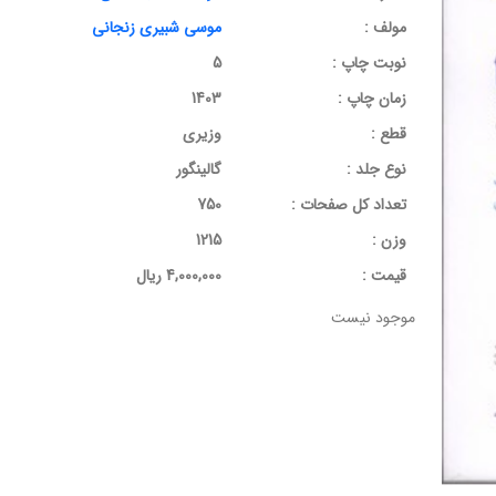
مولف :
موسی شبیری زنجانی
نوبت چاپ :
5
زمان چاپ :
1403
قطع :
وزیری
نوع جلد :
گالینگور
تعداد کل صفحات :
750
وزن :
1215
قيمت :
4,000,000 ریال
موجود نیست