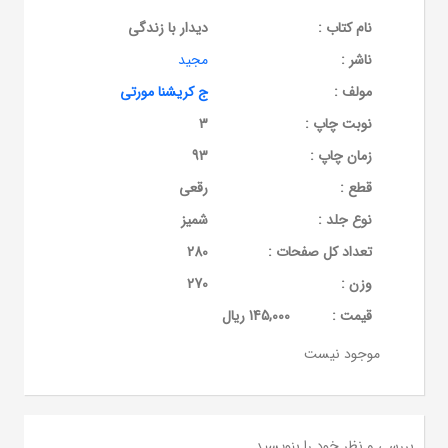
نام کتاب :
دیدار با زندگی
ناشر :
مجید
مولف :
ج کریشنا مورتی
نوبت چاپ :
3
زمان چاپ :
93
قطع :
رقعی
نوع جلد :
شمیز
تعداد کل صفحات :
280
وزن :
270
قيمت :
145,000 ریال
موجود نیست
بررسی و نظر خود را بنویسید