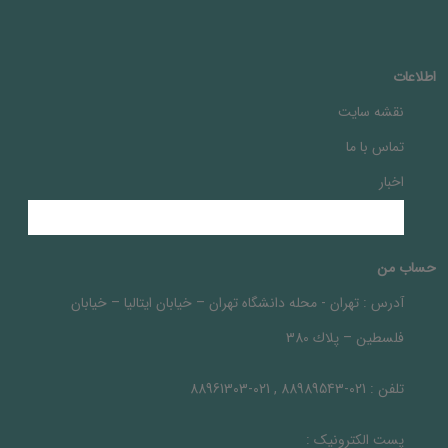
اطلاعات
نقشه سایت
تماس با ما
اخبار
حساب من
آدرس :
تهران - محله دانشگاه تهران – خيابان ايتاليا – خيابان
فلسطين – پلاك 380
تلفن :
021-88989543 , 021-88961303
پست الکترونیک :