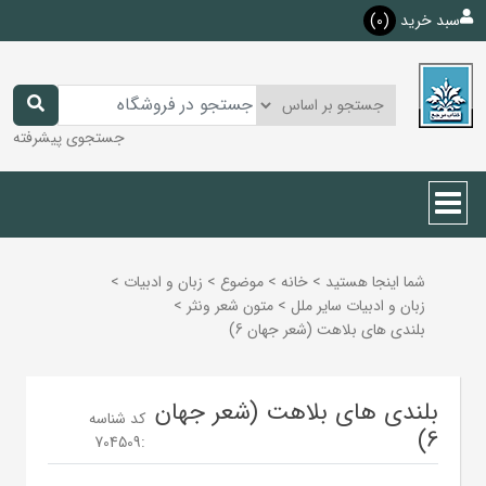
سبد خرید
(0)
جستجوی پیشرفته
شما اینجا هستید
>
خانه
>
موضوع
>
زبان و ادبيات
>
زبان و ادبيات ساير ملل
>
متون شعر ونثر
>
بلندی های بلاهت (شعر جهان 6)
بلندی های بلاهت (شعر جهان
کد شناسه
6)
704509
: