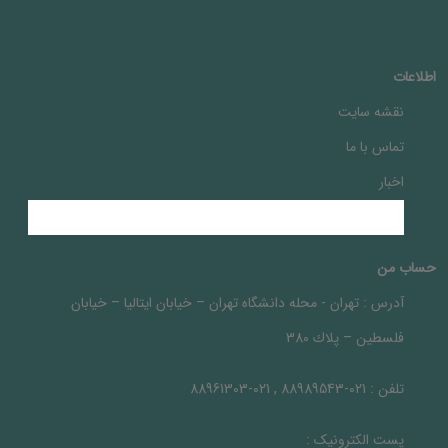
اطلاعات
نقشه سایت
تماس با ما
اخبار
حساب من
آدرس :
تهران - محله دانشگاه تهران – خيابان ايتاليا – خيابان
فلسطين – پلاك 380
تلفن :
021-88989543 , 021-88961303
پست الکترونیک :