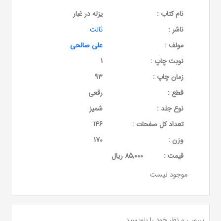
نام کتاب :
یزله در غبار
ناشر :
ثالث
مولف :
علی صالحی
نوبت چاپ :
1
زمان چاپ :
93
قطع :
رقعی
نوع جلد :
شمیز
تعداد کل صفحات :
146
وزن :
170
قيمت :
85,000 ریال
موجود نیست
بررسی و نظر خود را بنویسید