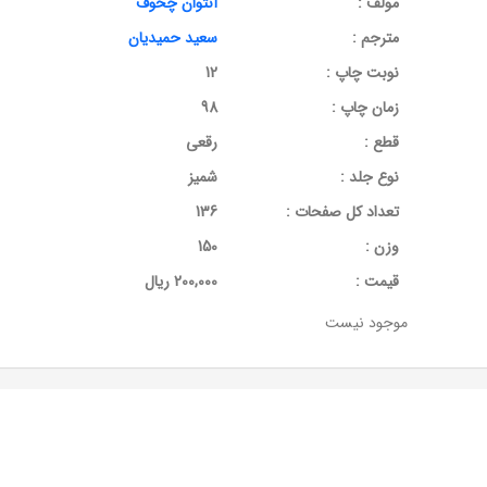
مولف :
آنتوان چخوف
مترجم :
سعید حمیدیان
نوبت چاپ :
12
زمان چاپ :
98
قطع :
رقعی
نوع جلد :
شمیز
تعداد کل صفحات :
136
وزن :
150
قيمت :
200,000 ریال
موجود نیست