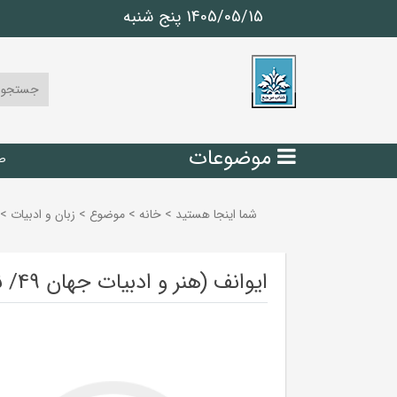
1405/05/15 پنج شنبه
موضوعات
ص
شما اینجا هستید
>
خانه
>
موضوع
>
زبان و ادبيات
>
ایوانف (هنر و ادبیات جهان 49/ نمایشنامه)