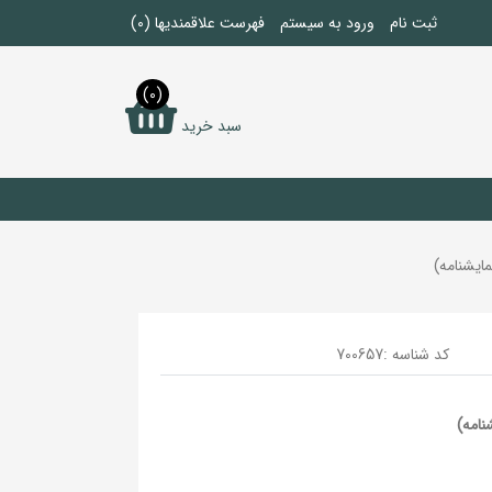
ثبت نام
ورود به سیستم
فهرست علاقمندیها
(0)
(0)
سبد خرید
کد شناسه :
700657