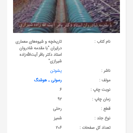
نام کتاب :
تاریخچه و شیوه‌های معماری
درایران "با مقدمه شادروان
استاد دکتر باقر آیت‌الله‌زاده‌
شیرازی"
ناشر :
پشوتن
مولف :
رسولی ـ هوشنگ
نوبت چاپ :
6
زمان چاپ :
92
قطع :
رحلی
نوع جلد :
شمیز
تعداد کل صفحات :
206