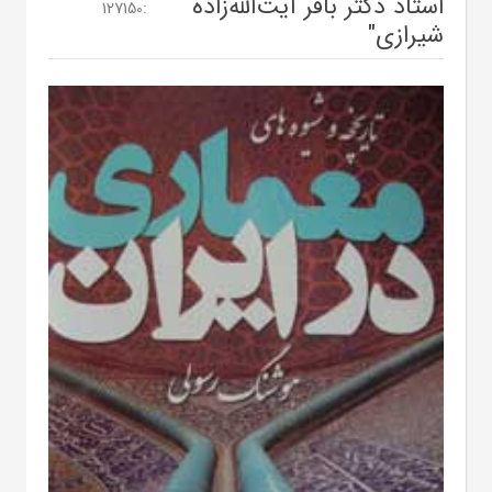
استاد دکتر باقر آیت‌الله‌زاده‌
127150
:
شیرازی"