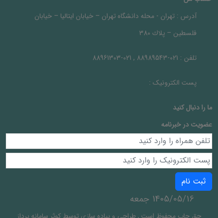
آدرس :
تهران - محله دانشگاه تهران – خيابان ايتاليا – خيابان
فلسطين – پلاك 380
تلفن :
021-88989543 , 021-88961303
پست الکترونیک :
ما را دنبال کنيد
عضویت در خبرنامه
ثبت نام
1405/05/16 جمعه
حق چاپ محفوظ است
,
طراحی و پیاده سازی توسط
کوثر سامانه پرداز