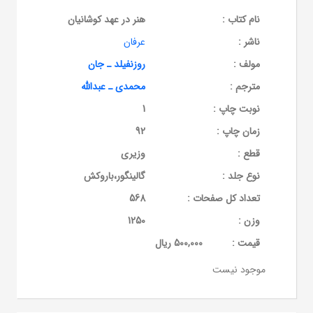
نام کتاب :
هنر در عهد کوشانیان
ناشر :
عرفان
مولف :
روزنفیلد ـ جان
مترجم :
محمدی ـ عبدالله
نوبت چاپ :
1
زمان چاپ :
92
قطع :
وزیری
نوع جلد :
گالینگور،باروکش
تعداد کل صفحات :
568
وزن :
1250
قيمت :
500,000 ریال
موجود نیست