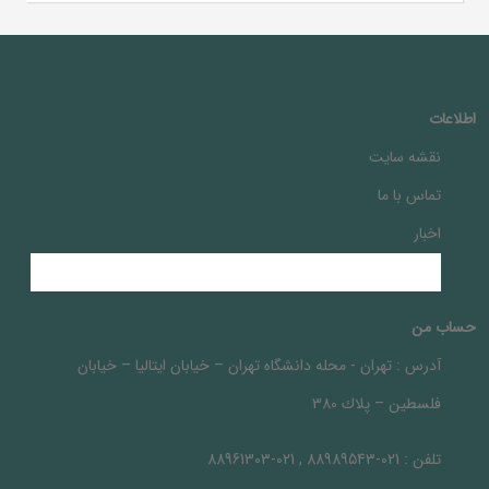
اطلاعات
نقشه سایت
تماس با ما
اخبار
حساب من
آدرس :
تهران - محله دانشگاه تهران – خيابان ايتاليا – خيابان
فلسطين – پلاك 380
تلفن :
021-88989543 , 021-88961303