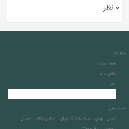
0 نظر
اطلاعات
نقشه سایت
تماس با ما
اخبار
حساب من
آدرس :
تهران - محله دانشگاه تهران – خيابان ايتاليا – خيابان
فلسطين – پلاك 380