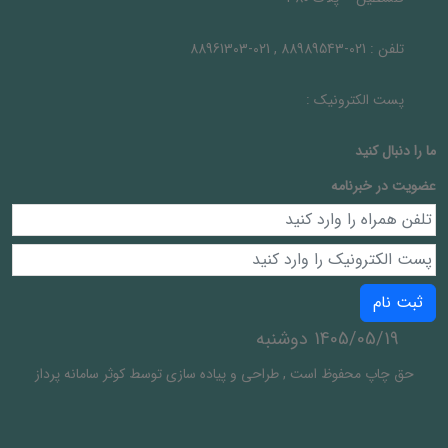
تلفن :
021-88989543 , 021-88961303
پست الکترونیک :
ما را دنبال کنيد
عضویت در خبرنامه
ثبت نام
1405/05/19 دوشنبه
حق چاپ محفوظ است
,
طراحی و پیاده سازی توسط
کوثر سامانه پرداز