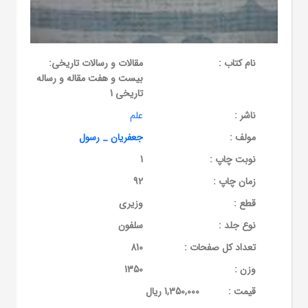
نام کتاب :
مقالات و رسالات تاریخی:
بیست و هفت مقاله و رساله
تاریخی 1
ناشر :
علم
مولف :
جعفریان _ رسول
نوبت چاپ :
1
زمان چاپ :
92
قطع :
وزیری
نوع جلد :
سلفون
تعداد کل صفحات :
810
وزن :
1350
قيمت :
1,350,000 ریال