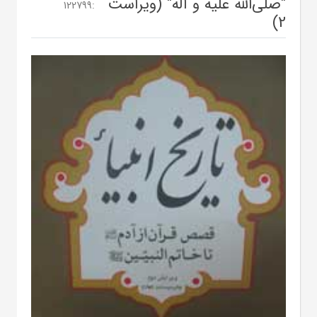
"صلی‌الله علیه و آله" (ویراست
122799
:
2)