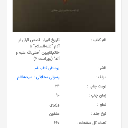
نام کتاب :
تاریخ انبیاء: قصص قرآن از
آدم "علیه‌السلام" تا
خاتم‌النبیین "صلی‌الله علیه و
آله" (ویراست 2)
ناشر :
بوستان کتاب قم
مولف :
رسولی محلاتی - سیدهاشم
نوبت چاپ :
24
زمان چاپ :
90
قطع :
وزیری
نوع جلد :
سلفون
تعداد کل صفحات :
660