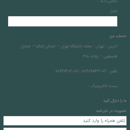
تماس با ما
اخبار
حساب من
آدرس :
تهران - محله دانشگاه تهران – خيابان ايتاليا – خيابان
فلسطين – پلاك 380
تلفن :
021-88989543 , 021-88961303
پست الکترونیک :
ما را دنبال کنيد
عضویت در خبرنامه