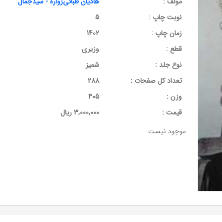
مولف :
هادیان طبائی‌زواره - سیدجمال
نوبت چاپ :
5
زمان چاپ :
1402
قطع :
وزیری
نوع جلد :
شمیز
تعداد کل صفحات :
288
وزن :
405
قيمت :
3,000,000 ریال
موجود نیست