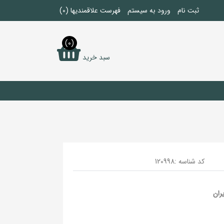
ثبت نام
ورود به سیستم
فهرست علاقمندیها
(0)
(0)
سبد خرید
کد شناسه :
120998
ران