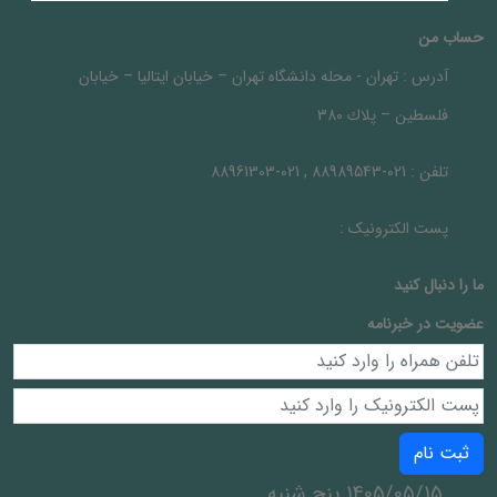
حساب من
آدرس :
تهران - محله دانشگاه تهران – خيابان ايتاليا – خيابان
فلسطين – پلاك 380
تلفن :
021-88989543 , 021-88961303
پست الکترونیک :
ما را دنبال کنيد
عضویت در خبرنامه
ثبت نام
1405/05/15 پنج شنبه