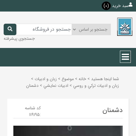
سبد خرید
(0)
جستجوی پیشرفته
شما اینجا هستید
>
خانه
>
موضوع
>
زبان و ادبيات
>
زبان و ادبيات تركي و روسي
>
ادبيات نمايشي
>
دشمنان
کد شناسه
دشمنان
119195
: