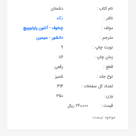
نام کتاب :
دشمنان
ناشر :
نگاه
مولف :
چخوف - آنتون پاولوویچ
مترجم :
دانشور - سیمین
نوبت چاپ :
9
زمان چاپ :
86
قطع :
رقعی
نوع جلد :
شمیز
تعداد کل صفحات :
314
وزن :
350
قيمت :
260,000 ریال
موجود نیست