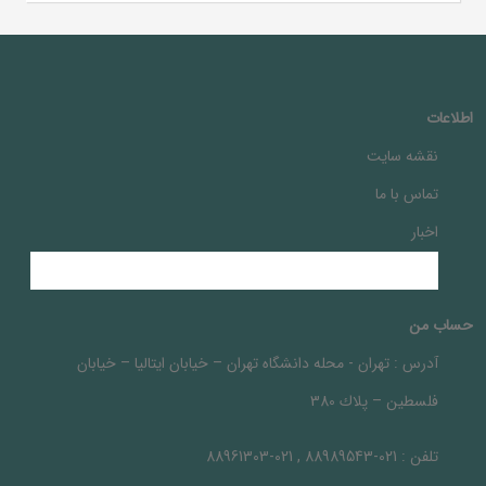
اطلاعات
نقشه سایت
تماس با ما
اخبار
حساب من
آدرس :
تهران - محله دانشگاه تهران – خيابان ايتاليا – خيابان
فلسطين – پلاك 380
تلفن :
021-88989543 , 021-88961303