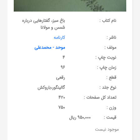
نام کتاب :
باغ سبز، گفتارهایی درباره
شمس و مولانا
ناشر :
کارنامه
مولف :
موحد - محمدعلی
نوبت چاپ :
4
زمان چاپ :
96
قطع :
رقعی
نوع جلد :
گالینگور،باروکش
تعداد کل صفحات :
420
وزن :
750
قيمت :
950,000 ریال
موجود نیست