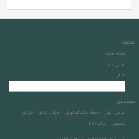
اطلاعات
نقشه سایت
تماس با ما
اخبار
حساب من
آدرس :
تهران - محله دانشگاه تهران – خيابان ايتاليا – خيابان
فلسطين – پلاك 380