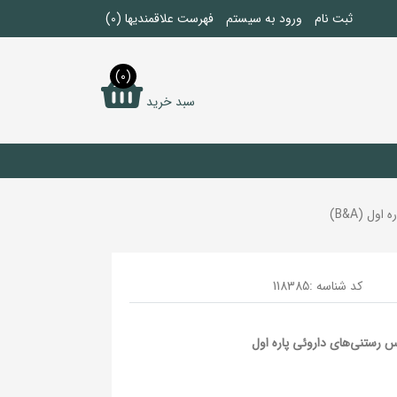
ثبت نام
ورود به سیستم
فهرست علاقمندیها
(0)
(0)
سبد خرید
کد شناسه :
118385
نی‌های ایران ـ جلد6: اطلس رستنی‌های داروئی پاره اول