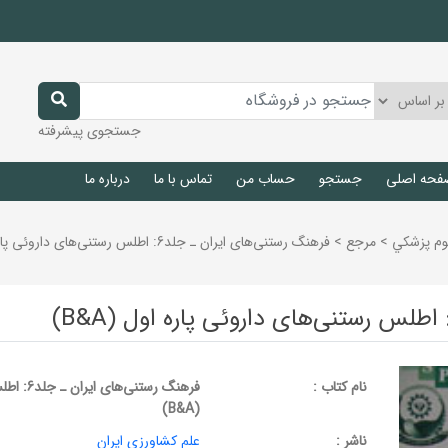
جستجوی پیشرفته
فحه اصلی
جستجو
حساب من
تماس با ما
درباره ما
وم پزشكي
>
مرجع
>
فرهنگ رستنی‌های ایران ـ جلد6: اطلس رستنی‌های داروئی پاره اول (B&A)
نام کتاب :
فرهنگ رست
(B&A)
ناشر :
علم کشاورزی ایران