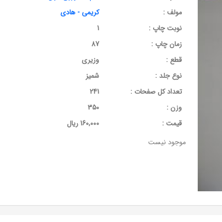
مولف :
کریمی - هادی
نوبت چاپ :
1
زمان چاپ :
87
قطع :
وزیری
نوع جلد :
شمیز
تعداد کل صفحات :
241
وزن :
350
قيمت :
160,000 ریال
موجود نیست