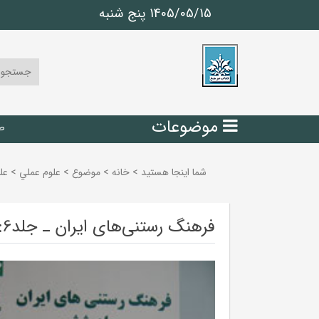
1405/05/15 پنج شنبه
موضوعات
ص
شما اینجا هستید
>
خانه
>
موضوع
>
علوم عملي
>
عل
فرهنگ رستنی‌های ایران ـ جلد6: اطلس رستنی‌های داروئی پاره اول (B&A)