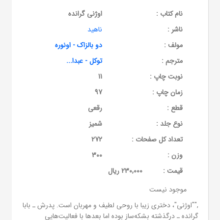
نام کتاب :
اوژنی گرانده
ناشر :
ناهید
مولف :
دو بالزاک - اونوره
مترجم :
توکل - عبدا...
نوبت چاپ :
11
زمان چاپ :
97
قطع :
رقعی
نوع جلد :
شمیز
تعداد کل صفحات :
272
وزن :
300
قيمت :
230,000 ریال
موجود نیست
,""اوژنی"، دختری زیبا با روحی لطیف و مهربان است. پدرش ـ بابا
گرانده ـ درگذشته بشکه‌ساز بوده اما بعدها با فعالیت‌هایی