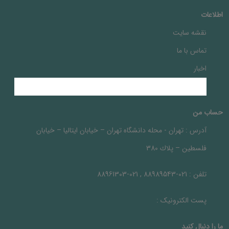
اطلاعات
نقشه سایت
تماس با ما
اخبار
حساب من
آدرس :
تهران - محله دانشگاه تهران – خيابان ايتاليا – خيابان
فلسطين – پلاك 380
تلفن :
021-88989543 , 021-88961303
پست الکترونیک :
ما را دنبال کنيد