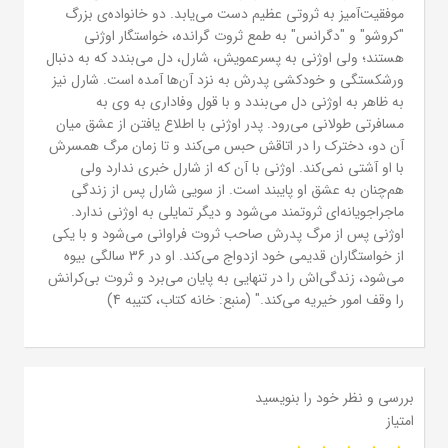
موفقیت‌آمیز به ثروتی عظیم دست می‌یابد. دو خانواده‌ی بزرگ
"کروشو" و "دگرانس" به طمع ثروت گرانده، خواستگار اوژنی
هستند؛ ولی اوژنی به پسرعمویش، شارل، دل می‌بندد که به دنبال
ورشکستگی و خودکشی پدرش به نزد آن‌ها آمده است. شارل نیز
به ظاهر به اوژنی دل می‌بندد و با قول وفاداری به وی به
مسافرتی طولانی می‌رود. پدر اوژنی با اطلاع یافتن از عشق میان
آن دو، دخترک را در اتاقش حبس می‌کند و تا زمان مرگ همسرش
با او آشتی نمی‌کند. اوژنی با آن که از شارل خبری ندارد ولی
هم‌چنان به عشق او پایبند است. از سویی شارل پس از زندگی
ماجراجویانه‌ای ثروتمند می‌شود و دیگر تمایلی به اوژنی ندارد.
اوژنی پس از مرگ پدرش صاحب ثروت فراوانی می‌شود و با یکی
از خواستگاران قدیمی خود ازدواج می‌کند. او در 36 سالگی بیوه
می‌شود، زندگی‌اش را در تنهایی به پایان می‌برد و ثروت بی‌کرانش
را وقف امور خیریه می‌کند." (منبع: خانه کتاب، کتیبه 4)
بررسی و نظر خود را بنویسید
امتیاز