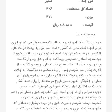
نوع جلد :
شمیز
تعداد کل صفحات :
326
وزن :
370
قيمت :
2,800,000 ریال
موجود نیست
در سال 1911 ، یک آمریکایی جاه طلب توسط دموکراسی نوپای ایران
برای ایجاد ثبات مالی در کشور دعوت شد. وی به برکت دولت های
انگلیس و روسیه که هر دو از نفوذ گسترده ای در منطقه برخوردار
بودند، به اسنادی دسترسی پیدا کرد. با این حال پس از گذشت
چندی او بدست اقدامات همان دولت های روسیه و انگلیس از
قدرت برکنار شد. شوستر پس از اینکه مجبور به بازگشت به ایالات
متحده شد ، کتابی نوشت که انگیزه های واقعی ابرقدرتهای آن
زمان و چگونگی تغییر مسیر تاریخ در منطقه را برای همه آشکار
کرد. کتاب اختناق ایران نوشته «مورگان شوستر» نتیجه همین
تجربه سیاسی او در ایران است. این کتاب به خوبی نشان می دهد
که چگونه نیروهای بیگانه مسیر آزادی را در ایران به انحراف
کشیده بودند. شوستر بصیرت خوبی در مورد روشهای مختلفی که
ملتهای قدرتمند برای رسیدن به اهداف خود استفاده می کنند ،