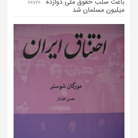
باعث سلب حقوق ملی دوازده
117877
:
میلیون مسلمان شد