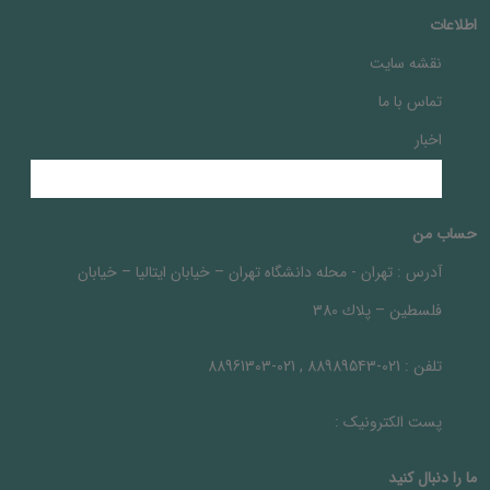
اطلاعات
نقشه سایت
تماس با ما
اخبار
حساب من
آدرس :
تهران - محله دانشگاه تهران – خيابان ايتاليا – خيابان
فلسطين – پلاك 380
تلفن :
021-88989543 , 021-88961303
پست الکترونیک :
ما را دنبال کنيد