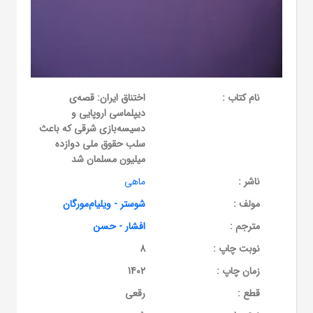
نام کتاب :
اختناق ایران: قصه‌ی
دیپلماسی اروپایی و
دسیسه‌بازی شرقی که باعث
سلب حقوق ملی دوازده
میلیون مسلمان شد
ناشر :
ماهی
مولف :
شوستر - ویلیام‌مورگان
مترجم :
افشار - حسن
نوبت چاپ :
8
زمان چاپ :
1402
قطع :
رقعی