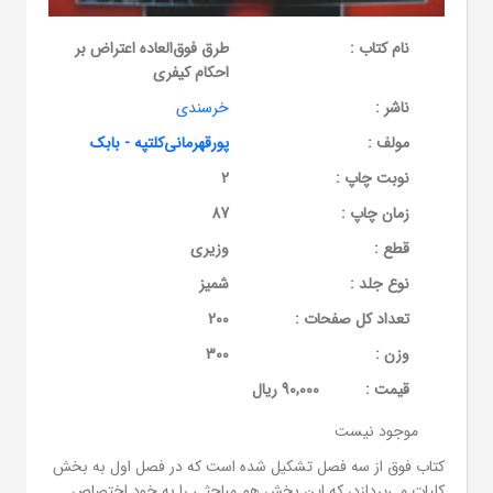
نام کتاب :
طرق فوق‌العاده اعتراض بر
احکام کیفری
ناشر :
خرسندی
مولف :
پورقهرمانی‌کلتپه - بابک
نوبت چاپ :
2
زمان چاپ :
87
قطع :
وزیری
نوع جلد :
شمیز
تعداد کل صفحات :
200
وزن :
300
قيمت :
90,000 ریال
موجود نیست
کتاب فوق از سه فصل تشکیل شده است که در فصل اول به بخش
کلیات می‌پردازد، که این بخش هم مباحثی را به خود اختصاص