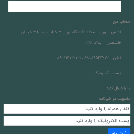
حساب من
آدرس :
تهران - محله دانشگاه تهران – خيابان ايتاليا – خيابان
فلسطين – پلاك 380
تلفن :
021-88989543 , 021-88961303
پست الکترونیک :
ما را دنبال کنيد
عضویت در خبرنامه
ثبت نام