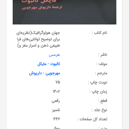
نام کتاب :
جهان هولوگرافیک(نظریه‌ای
برای توضیح توانایی‌های فرا
طبیعی ذهن و اسرار مغز و)
ناشر :
هرمس
مولف :
تالبوت - مایکل
مترجم :
مهرجویی - داریوش
نوبت چاپ :
75
زمان چاپ :
1402
قطع :
رقعی
نوع جلد :
شمیز
تعداد کل صفحات :
446
وزن :
500