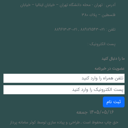
آدرس :
تهران - محله دانشگاه تهران – خيابان ايتاليا – خيابان
فلسطين – پلاك 380
تلفن :
021-88989543 , 021-88961303
پست الکترونیک :
ما را دنبال کنيد
عضویت در خبرنامه
ثبت نام
1405/05/16 جمعه
حق چاپ محفوظ است
,
طراحی و پیاده سازی توسط
کوثر سامانه پرداز