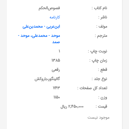
نام کتاب :
فصوص‌الحکم
ناشر :
کارنامه
مولف :
ابن‌عربی - محمد‌بن‌علی
مترجم :
موحد - محمدعلی، موحد -
صمد
نوبت چاپ :
1
زمان چاپ :
1385
قطع :
رقعی
نوع جلد :
گالینگور،باروکش
تعداد کل صفحات :
743
وزن :
1150
قيمت :
2,450,000 ریال
موجود نیست