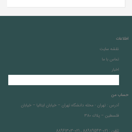
اطلاعات
نقشه سایت
تماس با ما
اخبار
حساب من
آدرس :
تهران - محله دانشگاه تهران – خيابان ايتاليا – خيابان
فلسطين – پلاك 380
تلفن :
021-88989543 , 021-88961303