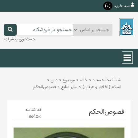
سبد خرید
(0)
جستجوی پیشرفته
شما اینجا هستید
>
خانه
>
موضوع
>
دين
>
اسلام (اخلاق و عرفان)
>
ساير منابع
>
فصوص‌الحکم
کد شناسه
فصوص‌الحکم
115950
: