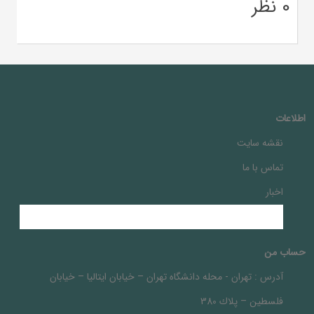
0 نظر
اطلاعات
نقشه سایت
تماس با ما
اخبار
حساب من
آدرس :
تهران - محله دانشگاه تهران – خيابان ايتاليا – خيابان
فلسطين – پلاك 380