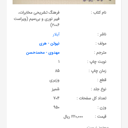
نام کتاب :
فرهنگ تشریحی مخابرات،
فیبر نوری و بی‌سیم (ویراست
2006)
ناشر :
آیلار
مولف :
نیوتن - هری
مترجم :
مهدوی - محمدحسن
نوبت چاپ :
1
زمان چاپ :
85
قطع :
وزیری
نوع جلد :
شمیز
تعداد کل صفحات :
704
وزن :
950
قيمت :
220,000 ریال
موجود نیست