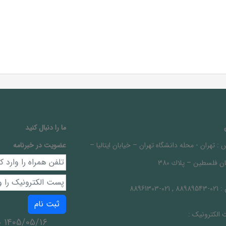
ما را دنبال کنيد
 :
تهران - محله دانشگاه تهران – خيابان ايتاليا –
عضویت در خبرنامه
ن فلسطين – پلاك 380
 :
021-88989543 , 021-88961303
ثبت نام
الکترونیک :
1405/05/16 جمعه