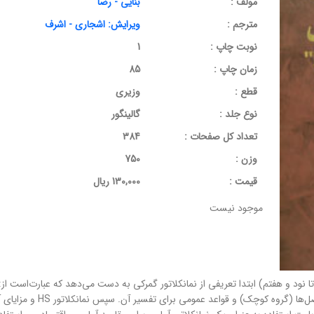
مولف :
بنایی - رضا
مترجم :
ویرایش: اشجاری - اشرف
نوبت چاپ :
1
زمان چاپ :
85
قطع :
وزیری
نوع جلد :
گالینگور
تعداد کل صفحات :
384
وزن :
750
قيمت :
130,000 ریال
موجود نیست
نود و هفتم) ابتدا تعریفی از نمانکلاتور گمرکی به دست می‌دهد که عبارت‌است از: 
تعرفه، یادداشت‌های قانونی، ق