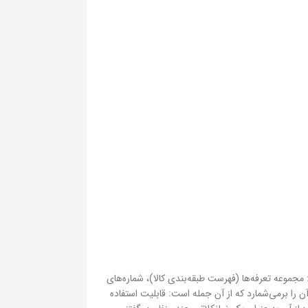
مجموعه تعرفه‌ها (فهرست طبقه‌بندی کالا)، شماره‌های
سمت‌ها (گروه بزرگ)، فصل‌ها (گروه کوچک) و قواعد عمومی برای تفسیر آن. سپس نمانکلاتور HS و مزایای آن را برمی‌شمارد که از آن جمله است: قابلیت استفاده