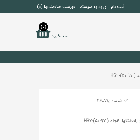
ثبت نام
ورود به سیستم
فهرست علاقمندیها
(0)
(0)
سبد خرید
کد شناسه :
115078
لد ( HS2-(50-97