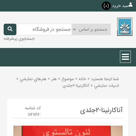
سبد خرید
(0)
جستجوی پیشرفته
شما اینجا هستید
>
خانه
>
موضوع
>
هنر
>
هنرهاي نمايشي
>
ادبيات نمايشي
>
آناکارنینا-2جلدی
کد شناسه
آناکارنینا-2جلدی
114766
: