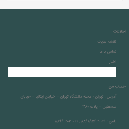
اطلاعات
نقشه سایت
تماس با ما
اخبار
حساب من
آدرس :
تهران - محله دانشگاه تهران – خيابان ايتاليا – خيابان
فلسطين – پلاك 380
تلفن :
021-88989543 , 021-88961303