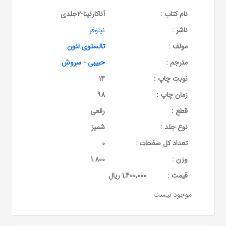
نام کتاب :
آناکارنینا-2جلدی
ناشر :
نیلوفر
مولف :
تالستوی.لئون
مترجم :
حبیبی - سروش
نوبت چاپ :
14
زمان چاپ :
98
قطع :
رقعی
نوع جلد :
شمیز
تعداد کل صفحات :
0
وزن :
1.800
قيمت :
1,400,000 ریال
موجود نیست