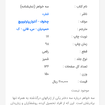
نام کتاب :
سه خواهر (نمایشنامه)
ناشر :
قطره
مولف :
چخوف - آنتوان‌پاولوویچ
مترجم :
حمیدیان - س، فانی - ک
نوبت چاپ :
17
زمان چاپ :
98
قطع :
رقعی
نوع جلد :
شمیز
تعداد کل صفحات :
136
وزن :
150
قيمت :
200,000 ریال
موجود نیست
سه خواهر درباره سه دختر یکی از ژنرالهای درگذشته به همراه تنها
برادرشان است. این که از افراد تحصیل کرده، روشنفکران و زبان‌دان