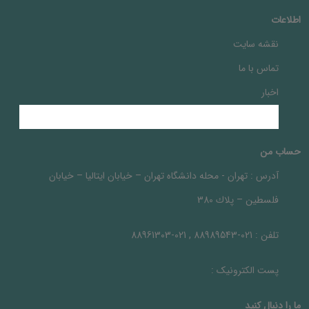
اطلاعات
نقشه سایت
تماس با ما
اخبار
حساب من
آدرس :
تهران - محله دانشگاه تهران – خيابان ايتاليا – خيابان
فلسطين – پلاك 380
تلفن :
021-88989543 , 021-88961303
پست الکترونیک :
ما را دنبال کنيد