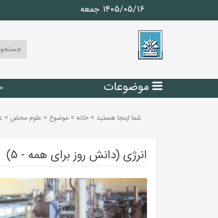
1405/05/16 جمعه
موضوعات
ص
شما اینجا هستید
>
خانه
>
موضوع
>
علوم محض
>
ع
انرژی (دانش روز برای همه - 5)