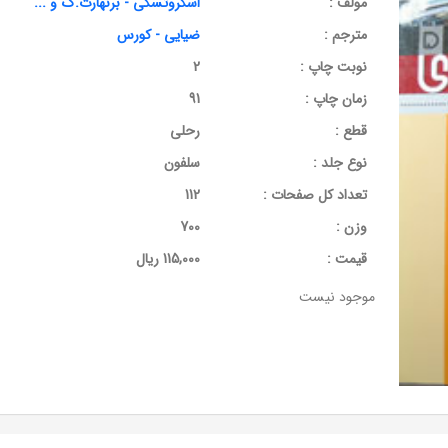
مولف :
اسکروتسکی - برنهارت.گ و ...
مترجم :
ضیایی - کورس
نوبت چاپ :
2
زمان چاپ :
91
قطع :
رحلی
نوع جلد :
سلفون
تعداد کل صفحات :
112
وزن :
700
قيمت :
115,000 ریال
موجود نیست