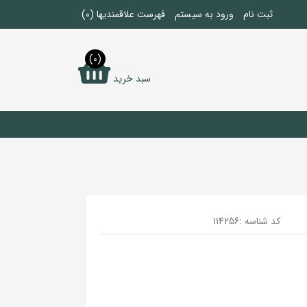
ثبت نام
ورود به سیستم
فهرست علاقمندیها
(0)
(0)
سبد خرید
کد شناسه :
114256