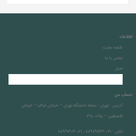
اطلاعات
نقشه سایت
تماس با ما
اخبار
حساب من
آدرس :
تهران - محله دانشگاه تهران – خيابان ايتاليا – خيابان
فلسطين – پلاك 380
تلفن :
021-88989543 , 021-88961303