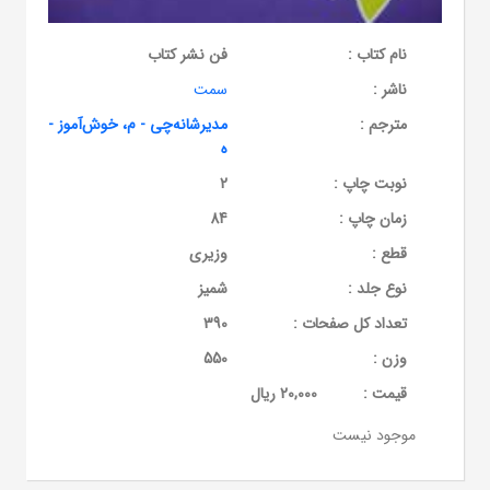
نام کتاب :
فن نشر کتاب
ناشر :
سمت
مترجم :
مدیرشانه‌چی - م، خوش‌آموز -
ه
نوبت چاپ :
2
زمان چاپ :
84
قطع :
وزیری
نوع جلد :
شمیز
تعداد کل صفحات :
390
وزن :
550
قيمت :
20,000 ریال
موجود نیست