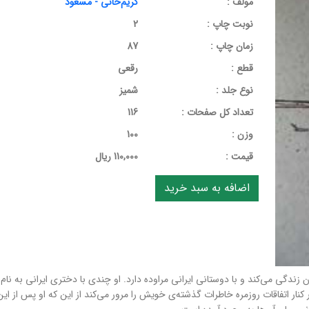
مولف :
کریم‌خانی - مسعود
نوبت چاپ :
2
زمان چاپ :
87
قطع :
رقعی
نوع جلد :
شمیز
تعداد کل صفحات :
116
وزن :
100
قيمت :
110,000 ریال
زندگی می‌کند و با دوستانی ایرانی مراوده دارد. او چندی با دختری ایرانی به نام 
کنار اتفاقات روزمره خاطرات گذشته‌ی خویش را مرور می‌کند از این که او پس از این د