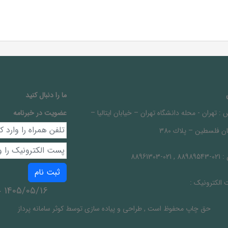
ما را دنبال کنيد
 :
تهران - محله دانشگاه تهران – خيابان ايتاليا –
عضویت در خبرنامه
ن فلسطين – پلاك 380
 :
021-88989543 , 021-88961303
ثبت نام
الکترونیک :
1405/05/16 جمعه
حق چاپ محفوظ است
,
طراحی و پیاده سازی توسط
کوثر سامانه پرداز