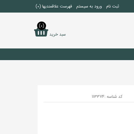
ثبت نام
ورود به سیستم
فهرست علاقمندیها
(0)
(0)
سبد خرید
کد شناسه :
113374