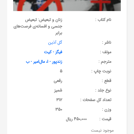
نام کتاب :
زنان و تبعیض: تبعیض
جنسی و افسانه‌ی فرصت‌های
برابر
ناشر :
گل آذین
مولف :
فیگز - کیت
مترجم :
زندپور - ا، مال‌امیر - ب
نوبت چاپ :
5
قطع :
رقعی
نوع جلد :
شمیز
تعداد کل صفحات :
312
وزن :
350
قيمت :
450,000 ریال
موجود نیست