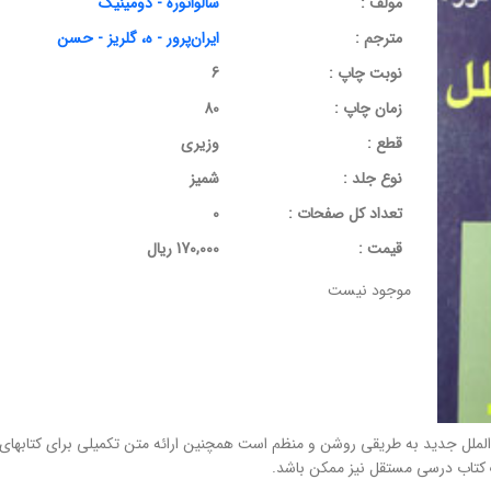
مولف :
سالواتوره - دومینیک
مترجم :
ایران‌پرور - ه، گلریز - حسن
نوبت چاپ :
6
زمان چاپ :
80
قطع :
وزیری
نوع جلد :
شمیز
تعداد کل صفحات :
0
قيمت :
170,000 ریال
موجود نیست
لل جدید به طریقی روشن و منظم است همچنین ارائه متن تکمیلی برای کتابهای درسی
 کتاب درسی مستقل نیز ممکن باشد.