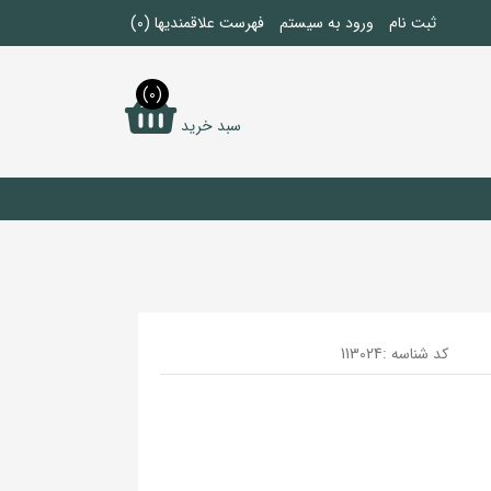
ثبت نام
ورود به سیستم
فهرست علاقمندیها
(0)
(0)
سبد خرید
کد شناسه :
113024