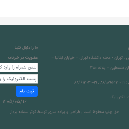
ما را دنبال کنيد
 :
تهران - محله دانشگاه تهران – خيابان ايتاليا –
عضویت در خبرنامه
ن فلسطين – پلاك 380
 :
021-88989543 , 021-88961303
ثبت نام
الکترونیک :
1405/05/16 جمعه
حق چاپ محفوظ است
,
طراحی و پیاده سازی توسط
کوثر سامانه پرداز