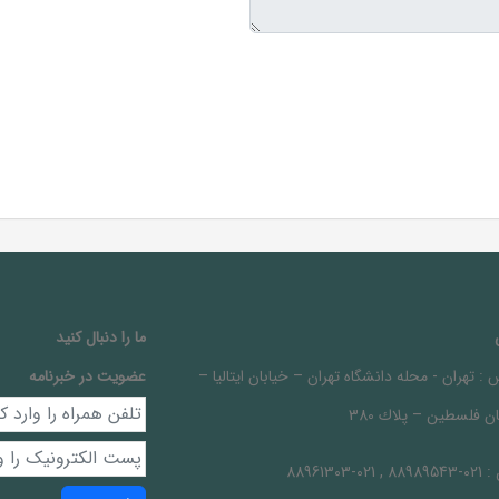
ما را دنبال کنيد
 :
تهران - محله دانشگاه تهران – خيابان ايتاليا –
عضویت در خبرنامه
ن فلسطين – پلاك 380
 :
021-88989543 , 021-88961303