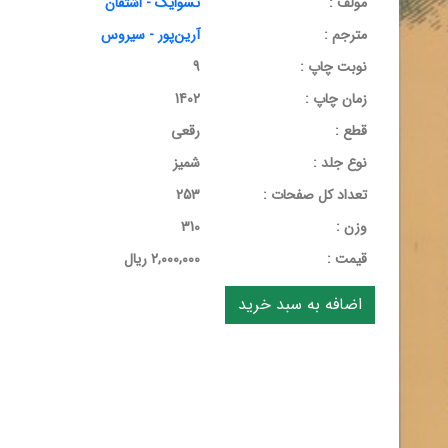
مولف :
تسوایگ - اشتفان
مترجم :
آرین‌پور - سیروس
نوبت چاپ :
9
زمان چاپ :
1402
قطع :
رقعی
نوع جلد :
شمیز
تعداد کل صفحات :
253
وزن :
310
قيمت :
2,000,000 ریال