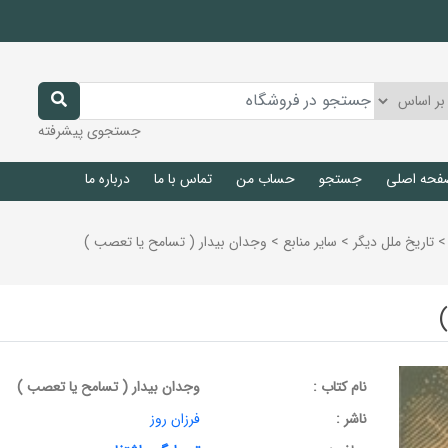
جستجوی پیشرفته
فحه اصلی
جستجو
حساب من
تماس با ما
درباره ما
>
تاريخ ملل ديگر
>
ساير منابع
>
وجدان بیدار ( تسامح یا تعصب )
نام کتاب :
وجدان بیدار ( تسامح یا تعصب )
ناشر :
فرزان روز