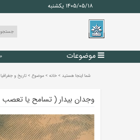
1405/05/18 يكشنبه
موضوعات
ص
شما اینجا هستید
>
خانه
>
موضوع
>
تاريخ و جغرافيا
وجدان بیدار ( تسامح یا تعصب )