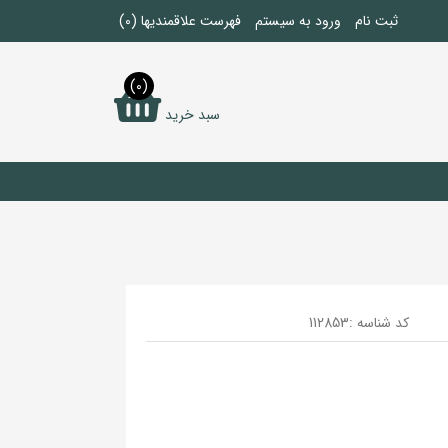
ثبت نام
ورود به سیستم
فهرست علاقمندیها
(0)
(0)
سبد خرید
کد شناسه :
112853