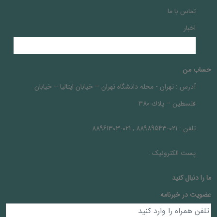
تماس با ما
اخبار
حساب من
آدرس :
تهران - محله دانشگاه تهران – خيابان ايتاليا – خيابان
فلسطين – پلاك 380
تلفن :
021-88989543 , 021-88961303
پست الکترونیک :
ما را دنبال کنيد
عضویت در خبرنامه